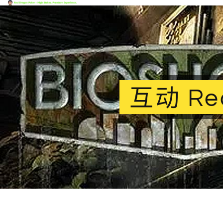
互动 Red