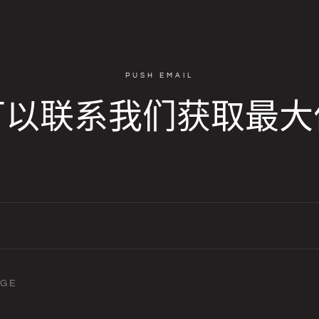
PUSH EMAIL
可以联系我们获取最大
AGE