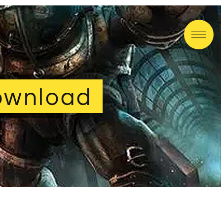
ownload