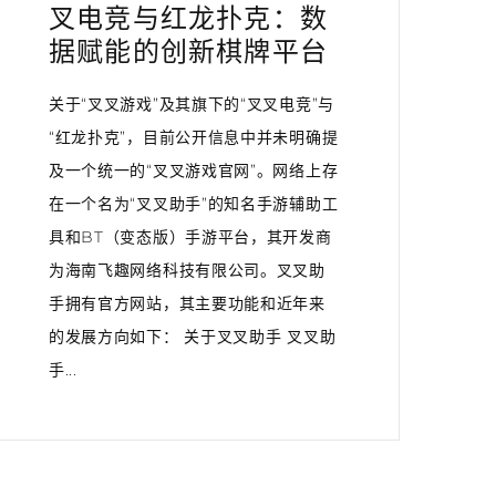
叉电竞与红龙扑克：数
据赋能的创新棋牌平台
关于“叉叉游戏”及其旗下的“叉叉电竞”与
“红龙扑克”，目前公开信息中并未明确提
及一个统一的“叉叉游戏官网”。网络上存
在一个名为“叉叉助手”的知名手游辅助工
具和BT（变态版）手游平台，其开发商
为海南飞趣网络科技有限公司。叉叉助
手拥有官方网站，其主要功能和近年来
的发展方向如下： 关于叉叉助手 叉叉助
手...