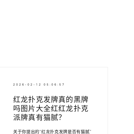
2026-02-12 05:06:57
红龙扑克发牌真的黑牌
吗图片大全红红龙扑克
派牌真有猫腻？
关于你提出的“红龙扑克发牌是否有猫腻”