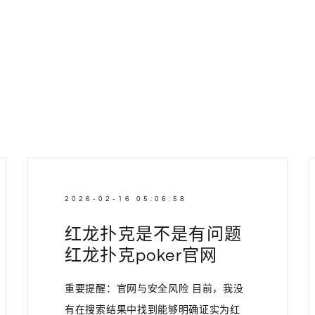
2026-02-16 05:06:58
红龙扑克是不是有问题
红龙扑克poker官网
重要提醒：官网与安全风险 目前，我没
有在搜索结果中找到能够明确证实为红