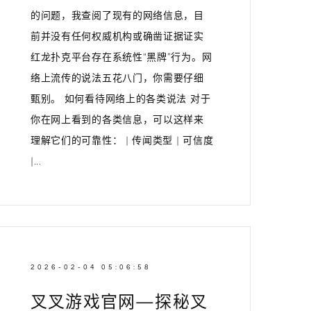
的问题，我查阅了现有的网络信息，目
前并没有任何权威机构或确凿证据证实
红龙扑克平台存在系统性“黑牌”行为。网
络上流传的说法五花八门，你需要仔细
甄别。 如何看待网络上的各类说法 对于
你在网上看到的各类信息，可以这样来
理解它们的可靠性： | 传闻类型 | 可信度
|...
2026-02-04 05:06:58
叉叉游戏官网—探秘叉