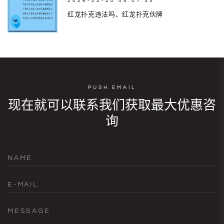
2026-02-20 05:07:33
红龙扑克违法吗、红龙扑克伙牌
PUSH EMAIL
现在就可以联系我们获取最大优惠咨
询
NAME
E-MAIL
MESSAGE