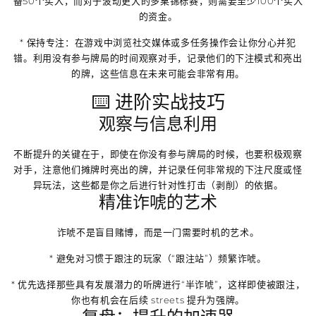
备
50个买入
，而对于波动更大的多桌锦标赛，则需要至少
100个买入
的资金。
*
保持专注
：在游戏中浏览社交媒体或多任务操作会让你分心并犯
错。利用没有参与牌局的时间观察对手，记录他们的下注模式和亮出
的牌，这些信息在未来可能会非常有用。
⌨️ 进阶实战技巧
观察与信息利用
不断提升的关键在于，即使在你没有参与牌局的时候，也要
积极观察
对手
，注意他们摊牌时亮出的牌，并记录任何非常规的下注尺度或怪
异玩法，这些都是你之后进行针对性打击（剥削）的依据。
精准诈唬的艺术
诈唬不是盲目赌博，而是一门需要时机的艺术。
* 避免对习惯于跟注的玩家（“跟注站”）频繁诈唬。
* 优先选择那些
具有发展潜力的听牌
进行“半诈唬”，这样即使被跟注，
你也有机会在后续 streets 提升为强牌。