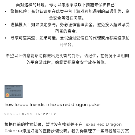
面对这样的环境，你可以考虑采取以下措施来保护自己：
警惕风险
：充分认识到在此类平台上游戏可能遇到的串通作弊、资
金安全等潜在问题。
谨慎投入
：如果决定参与，务必
谨慎管理资金
，避免投入超过承受
范围的资金。
寻求可靠渠道
：如果可能，尝试通过
受信任的代理或推荐渠道
来访
问平台。
希望以上信息能帮助你做出更明智的判断。请记住，在情况不甚明朗
的平台游戏时，始终要把资金安全放在首位。
how to add friends in texas red dragon poker
2025-10-22 15:22:12
根据目前的搜索结果，暂时没有找到关于在 Texas Red Dragon
Poker 中添加好友的直接步骤说明。我为你整理了一些寻找解决方案