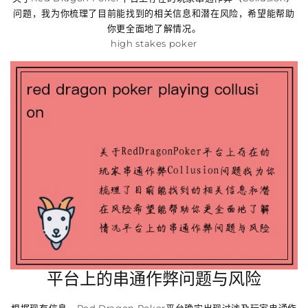
问题，我为你梳理了目前能找到的相关信息和潜在风险，希望能帮助
你更全面地了解情况。
high stakes poker
平台上的串通作弊问题与风险
根据现有信息，Red Dragon Poker平台确实出现过涉及玩家串通作