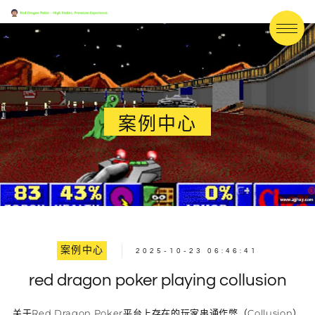
案例中心
案例中心
2025-10-23 06:46:41
red dragon poker playing collusion
关于Red Dragon Poker平台上存在的玩家串通作弊（Collusion）