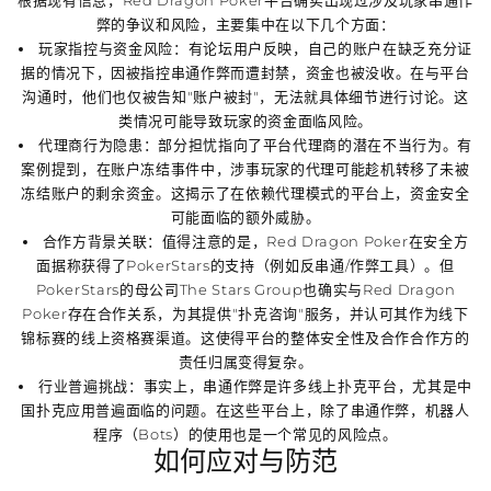
弊的争议和风险，主要集中在以下几个方面：
玩家指控与资金风险
：有论坛用户反映，自己的账户在缺乏充分证
据的情况下，因被指控
串通作弊而遭封禁，资金也被没收
。在与平台
沟通时，他们也仅被告知"账户被封"，无法就具体细节进行讨论。这
类情况可能导致玩家的资金面临风险。
代理商行为隐患
：部分担忧指向了平台代理商的潜在不当行为。有
案例提到，在账户冻结事件中，涉事玩家的代理可能趁机
转移了未被
冻结账户的剩余资金
。这揭示了在依赖代理模式的平台上，资金安全
可能面临的额外威胁。
合作方背景关联
：值得注意的是，Red Dragon Poker在安全方
面据称获得了
PokerStars的支持（例如反串通/作弊工具）
。但
PokerStars的母公司The Stars Group也确实与Red Dragon
Poker存在合作关系，为其提供"扑克咨询"服务，并认可其作为线下
锦标赛的线上资格赛渠道。这使得平台的整体安全性及合作合作方的
责任归属变得复杂。
行业普遍挑战
：事实上，
串通作弊是许多线上扑克平台，尤其是中
国扑克应用普遍面临的问题
。在这些平台上，除了串通作弊，
机器人
程序（Bots）的使用也是一个常见的风险点
。
如何应对与防范