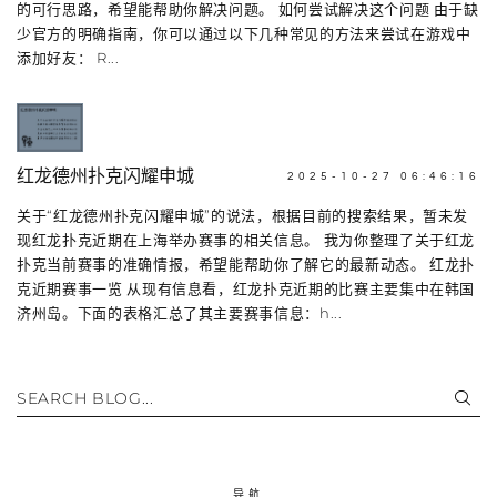
的可行思路，希望能帮助你解决问题。 如何尝试解决这个问题 由于缺
少官方的明确指南，你可以通过以下几种常见的方法来尝试在游戏中
添加好友： R...
红龙德州扑克闪耀申城
2025-10-27 06:46:16
关于“红龙德州扑克闪耀申城”的说法，根据目前的搜索结果，暂未发
现红龙扑克近期在上海举办赛事的相关信息。 我为你整理了关于红龙
扑克当前赛事的准确情报，希望能帮助你了解它的最新动态。 红龙扑
克近期赛事一览 从现有信息看，红龙扑克近期的比赛主要集中在韩国
济州岛。下面的表格汇总了其主要赛事信息：h...
SEARCH BLOG...
导航