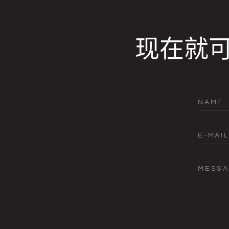
现在就
NAME
E-MAIL
MESS