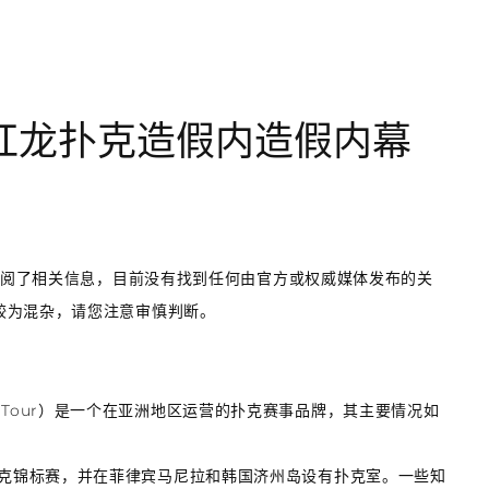
、红龙扑克造假内造假内幕
查阅了相关信息，目前
没有找到任何由官方或权威媒体发布的关
较为混杂，请您注意审慎判断。
ker Tour）是一个在亚洲地区运营的扑克赛事品牌，其主要情况如
克锦标赛，并在菲律宾马尼拉和韩国济州岛设有扑克室。一些知