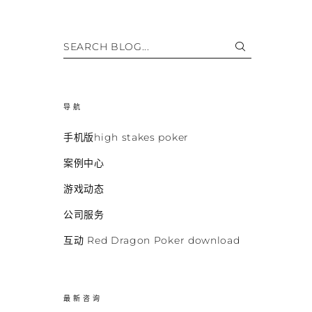
SEARCH BLOG...
导航
手机版high stakes poker
案例中心
游戏动态
公司服务
互动 Red Dragon Poker download
最新咨询