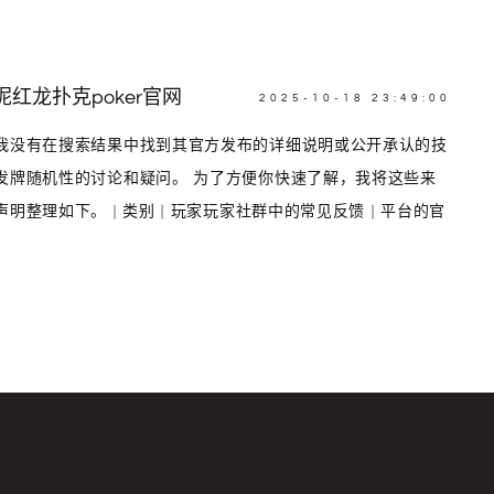
红龙扑克poker官网
2025-10-18 23:49:00
我没有在搜索结果中找到其官方发布的详细说明或公开承认的技
发牌随机性的讨论和疑问。 为了方便你快速了解，我将这些来
整理如下。 | 类别 | 玩家玩家社群中的常见反馈 | 平台的官