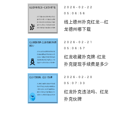
2026-02-22
05:06:56
线上德州扑克红龙—红
龙德州哪下载
2026-02-21
05:06:57
红龙收藏扑克牌-红龙
扑克提现手续费是多少
2026-02-20
05:07:33
红龙扑克违法吗、红龙
扑克伙牌